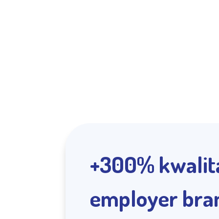
Wat we doen
Online marketing
Adverteren op socials
Adverteren op Google
Social media & content
E-mailmarketing
+300% kwalita
Web & creatie
Websites
employer bra
Grafisch ontwerp
Logo & branding
Print & offline