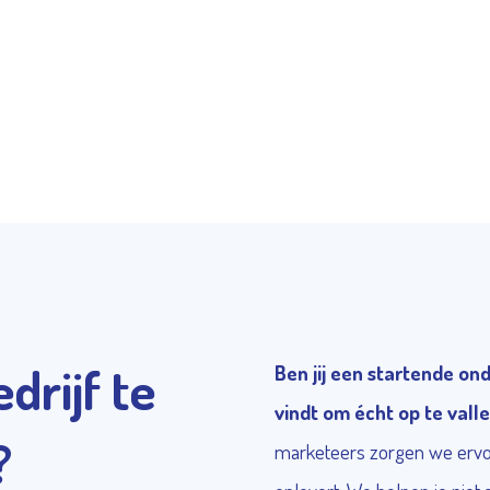
drijf te
Ben jij een startende on
vindt om écht op te vall
?
marketeers zorgen we ervoo