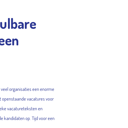
vulbare
 een
or veel organisaties een enorme
 openstaande vacatures voor
sieke vacatureteksten en
e kandidaten op. Tijd voor een